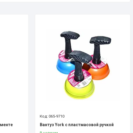
065-9710
именте
Вантуз York с пластмасовой ручкой
В наличии