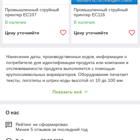
Промышленный струйный
Промышленный струйный
принтер EC107
принтер EC116
В наличии
В наличии
Цену уточняйте
Цену уточняйте
Нанесение даты, производственных кодов, информации о
потребителе для идентификации продукта или компании и
отслеживаемости продукта выполняется с помощью
крупносимвольных маркираторов. Оборудование печатает
тексты, логотипы и штрих-коды высотой от 10 до 100 мм.
Печать выполняется каплями большого объема, за счет чего
Показать всё
маркировка легко читается на складах с расстояния в
несколько метров. В крупносимвольных системах
используются матрицы клапанов или сдвоенные картриджи
для создания огромных букв.
О нас
Рейтинг не сформирован
Струйный принтер для крупных
Менее 5 отзывов за последний год
символов: преимущества эксплуатации