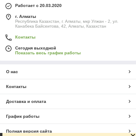
Работает с 20.03.2020
Гибкость интеграции, производительность и исключительные
результаты печати сделали струйные термотрансферные
г. Алматы
принтеры оптимальным оборудованием для пищевой и
Республика Казахстан, г. Алматы, мкр Улжан - 2, ул.
Канабека Байсеитова, 42, Алматы, Казахстан
фармацевтической промышленности. Технику применяют в
кодировании свежих или замороженных продуктов,
Контакты
хлебобулочных изделий или закусок, кондитерских изделий
или всех видов фармацевтических продуктов.
Сегодня выходной
Преимущества термотрансферных принтеров:
Показать весь график работы
беспрерывная работа с быстрой сменой ленты и
заменой печатающей головки без инструментов;
О нас
экономный расход ленты за счет функции
сохранения;
Контакты
модульная конструкция позволяет легко
интегрировать принтер в существующие упаковочные
машины или производственные линии;
Доставка и оплата
печатающая головка приводится в движение
двигателем, что исключает необходимость сжатого
График работы
воздуха.
Полная версия сайта