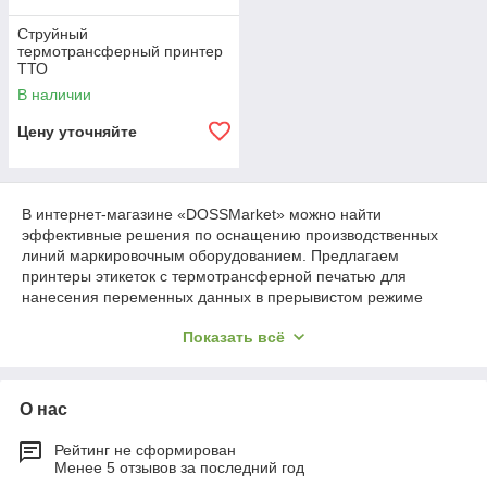
Струйный
термотрансферный принтер
ТТО
В наличии
Цену уточняйте
В интернет-магазине «DOSSMarket» можно найти
эффективные решения по оснащению производственных
линий маркировочным оборудованием. Предлагаем
принтеры этикеток с термотрансферной печатью для
нанесения переменных данных в прерывистом режиме
большими тиражами. Поможем купить технику с длительным
Показать всё
временем безотказной работы, высокоточными результатами
печати на высокой скорости, модульной концепцией для
повышенной гибкости, оптимальной эргономикой и лучшим
соотношением цены и качества в Алматы.
О нас
Рейтинг не сформирован
Струйный термотрансферный принтер:
Менее 5 отзывов за последний год
плюсы и особенности техники