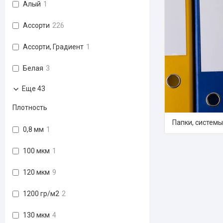
Алый
1
Ассорти
226
Ассорти, Градиент
1
Белая
3
Еще 43
Плотность
Папки, систем
0,8 мм
1
100 мкм
1
120 мкм
9
1200 гр/м2
2
130 мкм
4