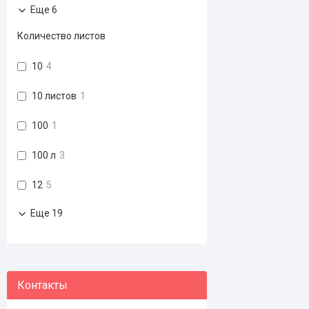
Еще 6
Количество листов
10
4
10 листов
1
100
1
100 л
3
12
5
Еще 19