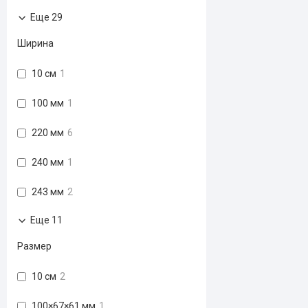
Еще 29
Ширина
10 см
1
100 мм
1
220 мм
6
240 мм
1
243 мм
2
Еще 11
Размер
10 см
2
100×67×61 мм
1