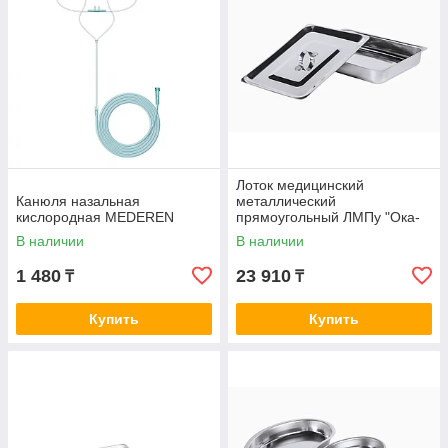
Лоток медицинский
Канюля назальная
металлический
кислородная MEDEREN
прямоугольный ЛМПу "Ока-
Медик" (300*220*30)(с
В наличии
В наличии
крышкой)
1 480
23 910
₸
₸
Купить
Купить