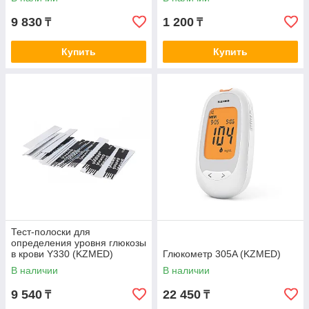
9 830
1 200
₸
₸
Купить
Купить
Тест-полоски для
определения уровня глюкозы
в крови Y330 (KZMED)
Глюкометр 305A (KZMED)
В наличии
В наличии
9 540
22 450
₸
₸