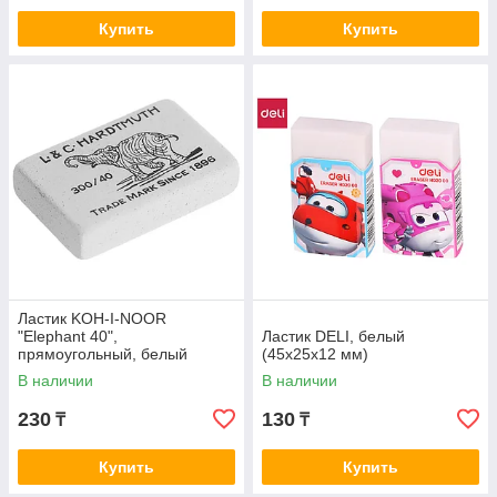
Купить
Купить
Ластик KOH-I-NOOR
"Elephant 40",
Ластик DELI, белый
прямоугольный, белый
(45х25х12 мм)
(36х23х8 мм)
В наличии
В наличии
230
130
₸
₸
Купить
Купить