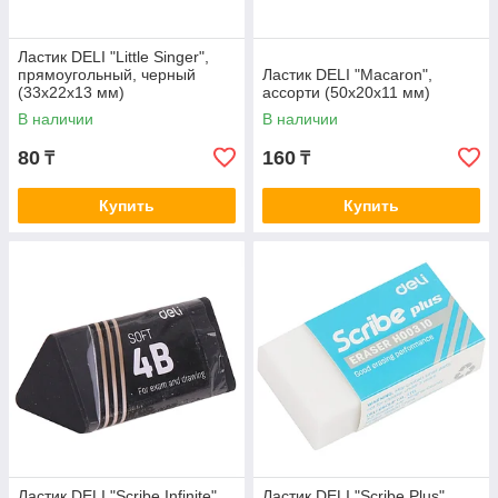
Ластик DELI "Little Singer",
прямоугольный, черный
Ластик DELI "Macaron",
(33х22х13 мм)
ассорти (50х20х11 мм)
В наличии
В наличии
80
160
₸
₸
Купить
Купить
Ластик DELI "Scribe Infinite"
Ластик DELI "Scribe Plus",