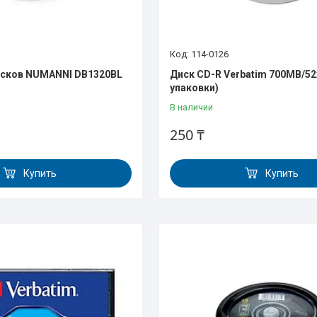
114-0126
исков NUMANNI DB1320BL
Диск CD-R Verbatim 700МВ/52
упаковки)
В наличии
250 ₸
Купить
Купить