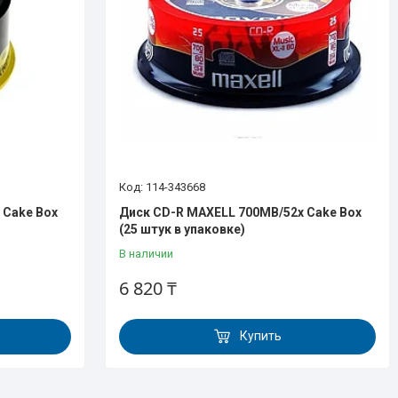
114-343668
 Cake Box
Диск CD-R MAXELL 700МВ/52х Cake Box
(25 штук в упаковке)
В наличии
6 820 ₸
Купить