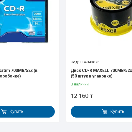
114-343675
batim 700MB/52x (в
Диск CD-R MAXELL 700МВ/52х
оробочке)
(50 штук в упаковке)
В наличии
12 160 ₸
Купить
Купить