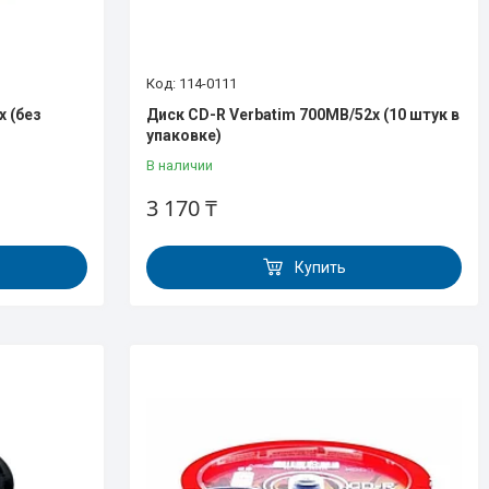
114-0111
х (без
Диск CD-R Verbatim 700МВ/52х (10 штук в
упаковке)
В наличии
3 170 ₸
Купить