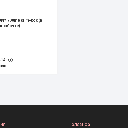
NY 700mb slim-box (в
оробочке)
-14
лым
ия
Полезное