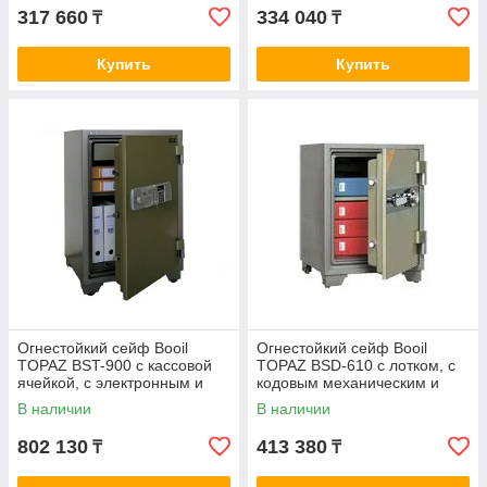
317 660
334 040
₸
₸
Купить
Купить
Огнестойкий сейф Booil
Огнестойкий сейф Booil
TOPAZ BST-900 с кассовой
TOPAZ BSD-610 с лотком, с
ячейкой, с электронным и
кодовым механическим и
ключевым замками
ключевым замками
В наличии
В наличии
802 130
413 380
₸
₸