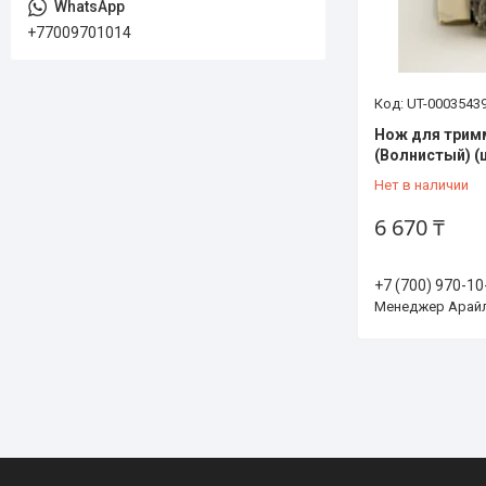
+77009701014
UT-0003543
Нож для трим
(Волнистый) (
Нет в наличии
6 670 ₸
+7 (700) 970-10
Менеджер Арай