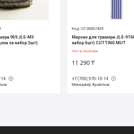
9
UT-00037439
мера 959 JLS-М3
Марзан для тримера JLS-919A
цена за набор 2шт)
набор 5шт) CUTTING MUT
Нет в наличии
11 290 ₸
-14
+7 (700) 970-10-14
лым
Менеджер Арайлым