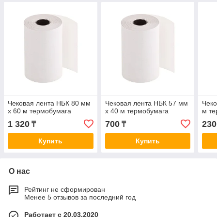
Чековая лента НБК 80 мм
Чековая лента НБК 57 мм
Чеко
х 60 м термобумага
х 40 м термобумага
м т
1 320
700
230
₸
₸
Купить
Купить
О нас
Рейтинг не сформирован
Менее 5 отзывов за последний год
Работает с 20.03.2020