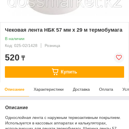
Чековая лента НБК 57 мм х 29 м термобумага
В наличии
Код: 025-02/1428
Розница
520
₸
Купить
Описание
Характеристики
Доставка
Оплата
Усл
Описание
Однослойная лента с наружным термоактивным покрытием.
Используется в кассовых аппаратах и калькуляторах,
использующих для печати термобумагу. Ширина ленты 57