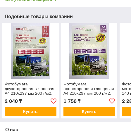
Подобные товары компании
Фотобумага
Фотобумага
Фото
двухсторонная глянцевая
односторонняя глянцевая
мато
А4 210х297 мм 200 г/м2,
А4 210х297 мм 200 г/м2,
140 
50 листов
50 листов
2 040
1 750
2 2
₸
₸
Купить
Купить
О нас