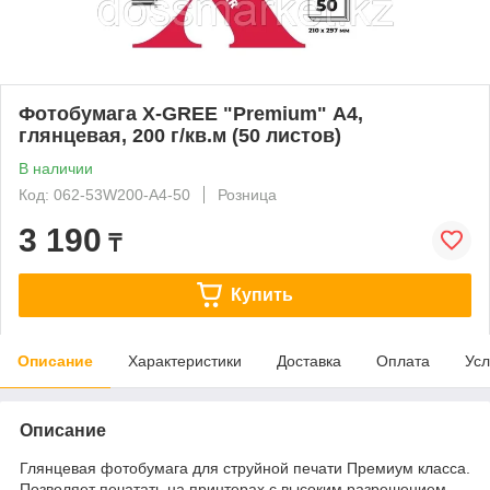
Фотобумага X-GREE "Premium" А4,
глянцевая, 200 г/кв.м (50 листов)
В наличии
Код: 062-53W200-А4-50
Розница
3 190
₸
Купить
Описание
Характеристики
Доставка
Оплата
Усл
Описание
Глянцевая фотобумага для струйной печати Премиум класса.
Позволяет печатать на принтерах с высоким разрешением.