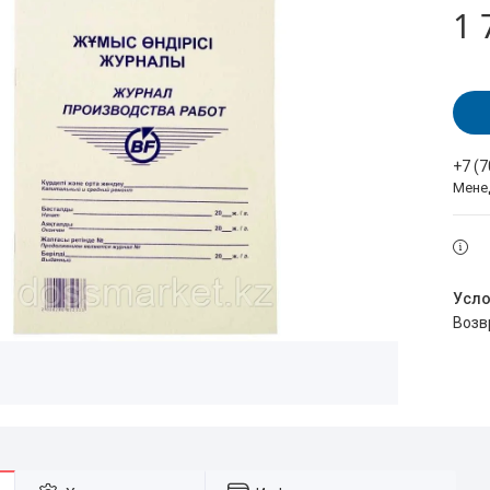
1 
+7 (
Мене
воз