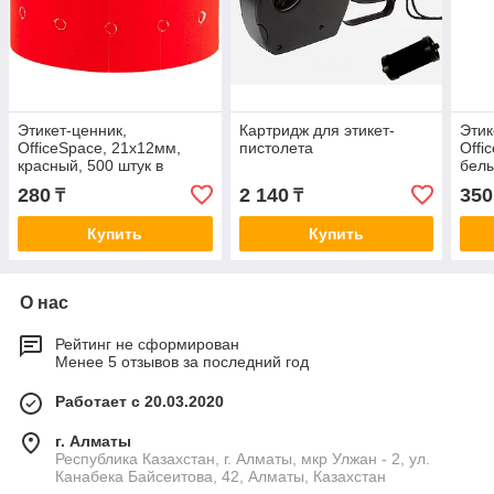
Этикет-ценник,
Картридж для этикет-
Этик
OfficeSpace, 21х12мм,
пистолета
Offi
красный, 500 штук в
белы
руллоне
1000
280
2 140
350
₸
₸
Купить
Купить
О нас
Рейтинг не сформирован
Менее 5 отзывов за последний год
Работает с 20.03.2020
г. Алматы
Республика Казахстан, г. Алматы, мкр Улжан - 2, ул.
Канабека Байсеитова, 42, Алматы, Казахстан