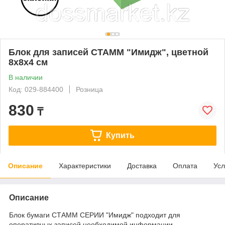
Блок для записей СТАММ "Имидж", цветной
8х8х4 см
В наличии
Код: 029-884400
Розница
830
₸
Купить
Описание
Характеристики
Доставка
Оплата
Усл
Описание
Блок бумаги СТАММ СЕРИИ "Имидж" подходит для
оперативных записей необходимой информации