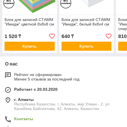
Блок для записей СТАММ
Блок для записей СТАММ
Бло
"Имидж" цветной 8х8х8 см
"Имидж", белый 8х8х4 см
"Ими
спир
см
1 520
640
810
₸
₸
Купить
Купить
О нас
Рейтинг не сформирован
Менее 5 отзывов за последний год
Работает с 20.03.2020
г. Алматы
Республика Казахстан, г. Алматы, мкр Улжан - 2, ул.
Канабека Байсеитова, 42, Алматы, Казахстан
Контакты