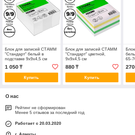
Блок для записей СТАММ
Блок для записей СТАММ
Бло
"Стандарт" белый в
"Стандарт" цветной,
белы
подставке 9х9х4,5 см
9х9х4,5 см
65-
1 050
880
270
₸
₸
Купить
Купить
О нас
Рейтинг не сформирован
Менее 5 отзывов за последний год
Работает с 20.03.2020
г. Алматы