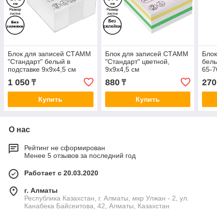
Блок для записей СТАММ
Блок для записей СТАММ
Бло
"Стандарт" белый в
"Стандарт" цветной,
белы
подставке 9х9х4,5 см
9х9х4,5 см
65-
1 050
880
270
₸
₸
Купить
Купить
О нас
Рейтинг не сформирован
Менее 5 отзывов за последний год
Работает с 20.03.2020
г. Алматы
Республика Казахстан, г. Алматы, мкр Улжан - 2, ул.
Канабека Байсеитова, 42, Алматы, Казахстан