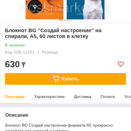
Блокнот BG "Создай настроение" на
спирали, А5, 60 листов в клетку
В наличии
Код: 025-12151
Розница
630
₸
Купить
Описание
Характеристики
Доставка
Оплата
Усл
Описание
Блокнот BG Создай настроение формата А5 прекрасно
подойдёт для записей и заметок