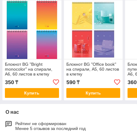
Блокнот BG "Bright
Блокнот BG "Office book"
Блок
monocolor" на спирали,
на спирали, А5, 60 листов
путе
А6, 60 листов в клетку
в клетку
А6, 
350
590
360
₸
₸
Купить
Купить
О нас
Рейтинг не сформирован
Менее 5 отзывов за последний год