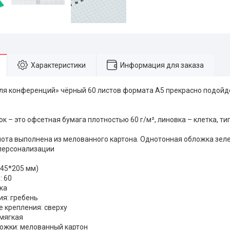
Характеристики
Информация для заказа
ля конференций» чёрный 60 листов формата А5 прекрасно подойд
к – это офсетная бумага плотностью 60 г/м², линовка – клетка, ти
ота выполнена из мелованного картона. Однотонная обложка зеле
персонализации
145*205 мм)
: 60
тка
ия: гребень
е крепления: сверху
 мягкая
ложки: мелованный картон