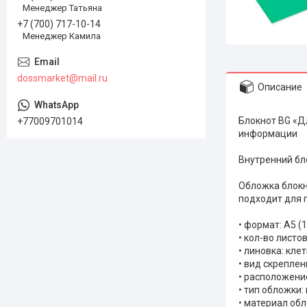
Менеджер Татьяна
+7 (700) 717-10-14
Менеджер Камила
dossmarket@mail.ru
Описание
Блокнот BG «Д
+77009701014
информации
Внутренний бло
Обложка блокн
подходит для 
• формат: А5 (
• кол-во листов
• линовка: кле
• вид скреплен
• расположени
• тип обложки:
• материал об