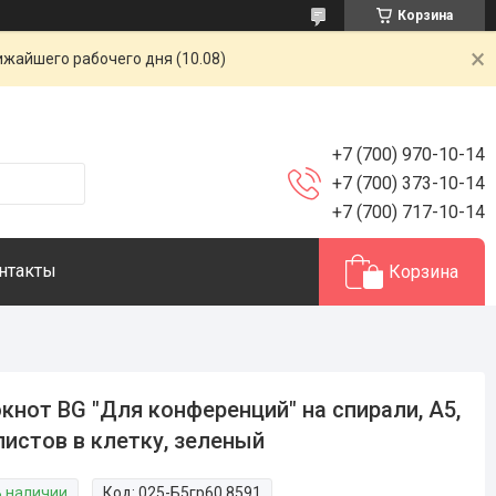
Корзина
ижайшего рабочего дня (10.08)
+7 (700) 970-10-14
+7 (700) 373-10-14
+7 (700) 717-10-14
нтакты
Корзина
кнот BG "Для конференций" на спирали, А5,
листов в клетку, зеленый
В наличии
Код:
025-Б5гр60 8591