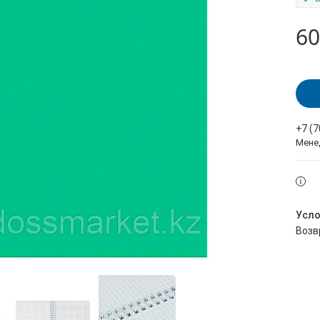
60
+7 (
Мене
воз