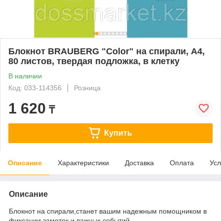
Блокнот BRAUBERG "Color" на спирали, А4,
80 листов, твердая подложка, в клетку
В наличии
Код: 033-114356
Розница
1 620
₸
Купить
Описание
Характеристики
Доставка
Оплата
Усл
Описание
Блокнот на спирали,станет вашим надежным помощником в
фиксации заметок и важных событий