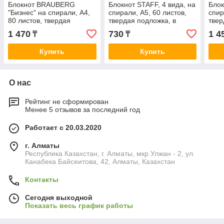
Блокнот BRAUBERG
Блокнот STAFF, 4 вида, на
Бло
"Бизнес" на спирали, А4,
спирали, А5, 60 листов,
спир
80 листов, твердая
твердая подложка, в
твер
подложка, в клетку
клетку
в кл
1 470
730
1 4
₸
₸
Купить
Купить
О нас
Рейтинг не сформирован
Менее 5 отзывов за последний год
Работает с 20.03.2020
г. Алматы
Республика Казахстан, г. Алматы, мкр Улжан - 2, ул.
Канабека Байсеитова, 42, Алматы, Казахстан
Контакты
Сегодня выходной
Показать весь график работы