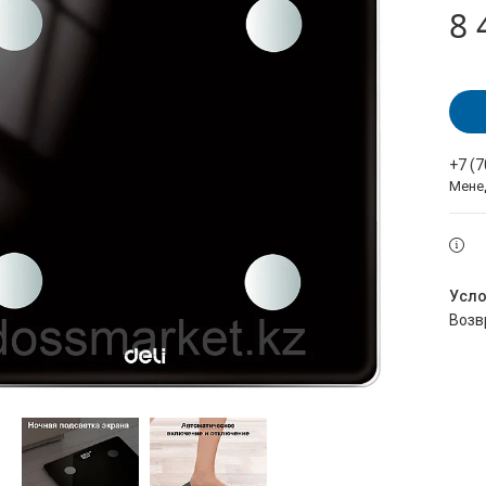
8 
+7 (
Мене
воз