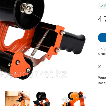
4 
+7 (
Мене
воз