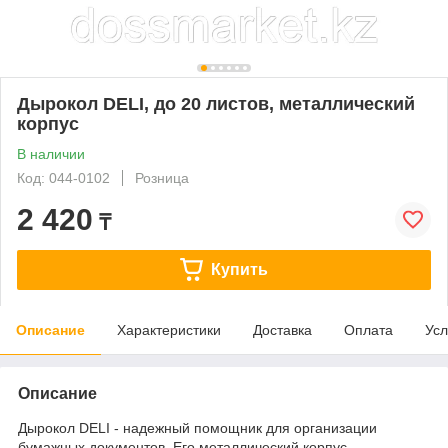
Дырокол DELI, до 20 листов, металлический
корпус
В наличии
Код: 044-0102
Розница
2 420
₸
Купить
Описание
Характеристики
Доставка
Оплата
Усл
Описание
Дырокол DELI - надежный помощник для организации
бумажных документов. Его металлический корпус