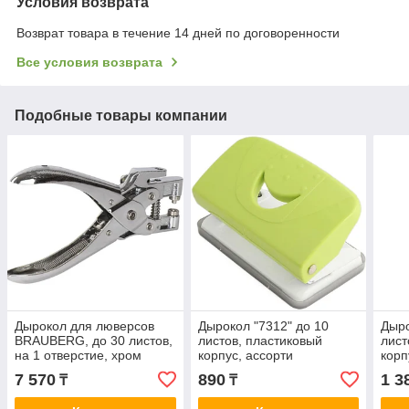
Условия возврата
Возврат товара в течение 14 дней по договоренности
Все условия возврата
Подобные товары компании
Дырокол для люверсов
Дырокол "7312" до 10
Дыро
BRAUBERG, до 30 листов,
листов, пластиковый
лист
на 1 отверстие, хром
корпус, ассорти
корп
7 570
890
1 3
₸
₸