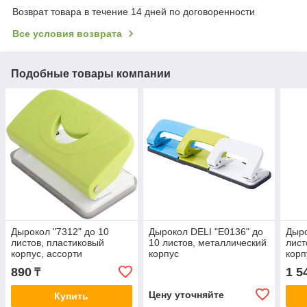
Возврат товара в течение 14 дней по договоренности
Все условия возврата
Подобные товары компании
Дырокол "7312" до 10
Дырокол DELI "E0136" до
Дыро
листов, пластиковый
10 листов, металлический
лист
корпус, ассорти
корпус
корп
890
1 5
₸
Цену уточняйте
Купить