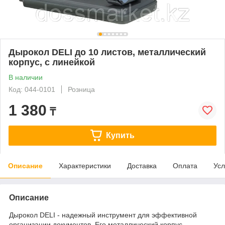
Дырокол DELI до 10 листов, металлический
корпус, с линейкой
В наличии
Код: 044-0101
Розница
1 380
₸
Купить
Описание
Характеристики
Доставка
Оплата
Усл
Описание
Дырокол DELI - надежный инструмент для эффективной
организации документов. Его металлический корпус