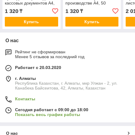
кассовых документов А4,
производстве А4, 50
лист
50 листов
листов
1 320
1 320
2 0
₸
₸
Купить
Купить
О нас
Рейтинг не сформирован
Менее 5 отзывов за последний год
Работает с 20.03.2020
г. Алматы
Республика Казахстан, г. Алматы, мкр Улжан - 2, ул.
Канабека Байсеитова, 42, Алматы, Казахстан
Контакты
Сегодня работает с 09:00 до 18:00
Показать весь график работы
О нас