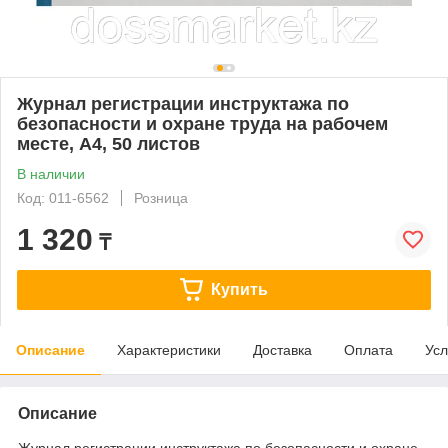
Журнал регистрации инструктажа по
безопасности и охране труда на рабочем
месте, А4, 50 листов
В наличии
Код: 011-6562
Розница
1 320
₸
Купить
Описание
Характеристики
Доставка
Оплата
Усл
Описание
Журнал регистрации инструктажа по безопасности и охране