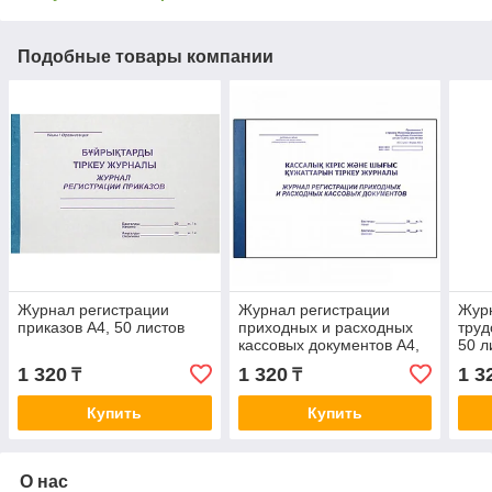
Подобные товары компании
Журнал регистрации
Журнал регистрации
Журн
приказов А4, 50 листов
приходных и расходных
труд
кассовых документов А4,
50 л
50 листов
1 320
1 320
1 3
₸
₸
Купить
Купить
О нас