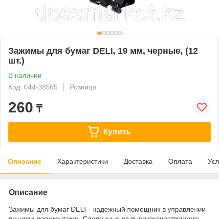
Зажимы для бумаг DELI, 19 мм, черные, (12
шт.)
В наличии
Код: 044-38565
Розница
260
₸
Купить
Описание
Характеристики
Доставка
Оплата
Усл
Описание
Зажимы для бумаг DELI - надежный помощник в управлении
вашими документами. Сделанные из высококачественного