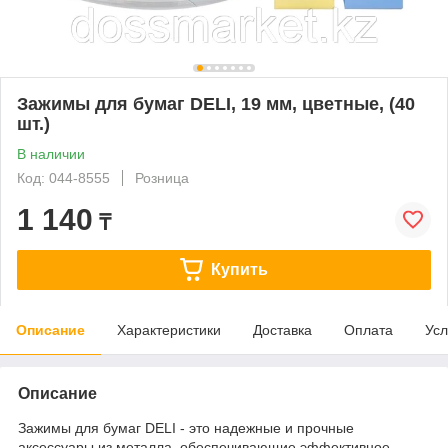
Зажимы для бумаг DELI, 19 мм, цветные, (40
шт.)
В наличии
Код: 044-8555
Розница
1 140
₸
Купить
Описание
Характеристики
Доставка
Оплата
Усл
Описание
Зажимы для бумаг DELI - это надежные и прочные
аксессуары из металла, обеспечивающие эффективное