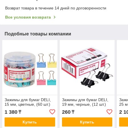
Возврат товара в течение 14 дней по договоренности
Все условия возврата
Подобные товары компании
Зажимы для бумаг DELI,
Зажимы для бумаг DELI,
Зажи
15 мм, цветные, (60 шт.)
19 мм, черные, (12 шт.)
25 м
1 380
260
2 1
₸
₸
Купить
Купить