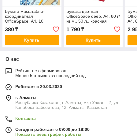
Бумага масштабно-
Бумага цветная
Бума
координатная
OfficeSpace deep, А4, 80 г/
Offi
OfficeSpace, А4, 10
кв.м., 50 л., красная
А4, 8
листов, 65 г/м2, голубая
цвет
380
1 790
2 9
₸
₸
сетка
Купить
Купить
О нас
Рейтинг не сформирован
Менее 5 отзывов за последний год
Работает с 20.03.2020
г. Алматы
Республика Казахстан, г. Алматы, мкр Улжан - 2, ул.
Канабека Байсеитова, 42, Алматы, Казахстан
Контакты
Сегодня работает с 09:00 до 18:00
Показать весь график работы