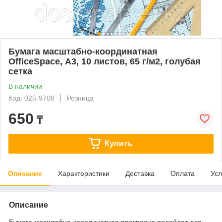
Бумага масштабно-координатная
OfficeSpace, А3, 10 листов, 65 г/м2, голубая
сетка
В наличии
Код: 025-9708
Розница
650
₸
Купить
Описание
Характеристики
Доставка
Оплата
Усл
Описание
Бумага масштабно-координатная прекрасно подойдет для