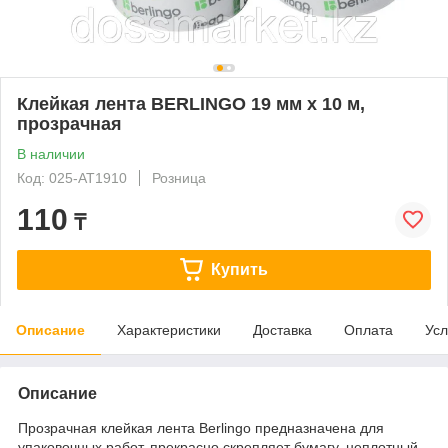
Клейкая лента BERLINGO 19 мм х 10 м,
прозрачная
В наличии
Код: 025-АТ1910
Розница
110
₸
Купить
Описание
Характеристики
Доставка
Оплата
Усл
Описание
Прозрачная клейкая лента Berlingo предназначена для
упаковочных работ, прекрасно скрепляет бумагу, неплотный