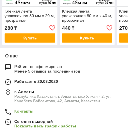
Клейкая лента
Клейкая лента
Клей
упаковочная 80 мм х 20 м,
упаковочная 80 мм х 40 м,
упак
прозрачная
прозрачная
про
280
440
270
₸
₸
Купить
Купить
О нас
Рейтинг не сформирован
Менее 5 отзывов за последний год
Работает с 20.03.2020
г. Алматы
Республика Казахстан, г. Алматы, мкр Улжан - 2, ул.
Канабека Байсеитова, 42, Алматы, Казахстан
Контакты
Сегодня выходной
Показать весь график работы