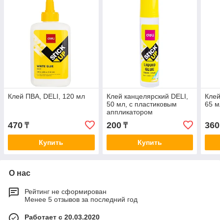
Клей ПВА, DELI, 120 мл
Клей канцелярский DELI,
Клей
50 мл, с пластиковым
65 м
аппликатором
470
200
360
₸
₸
Купить
Купить
О нас
Рейтинг не сформирован
Менее 5 отзывов за последний год
Работает с 20.03.2020