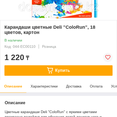
Карандаши цветные Deli "ColoRun", 18
цветов, картон
В наличии
Код: 044-EC00110
Розница
1 220
₸
Купить
Описание
Характеристики
Доставка
Оплата
Усл
Описание
Цветные карандаши Deli "ColoRun" с яркими цветами
прекрасно подойдут для обучения детей дошкольного и