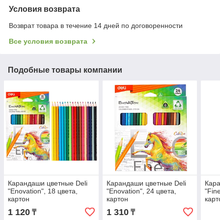
Условия возврата
Возврат товара в течение 14 дней по договоренности
Все условия возврата
Подобные товары компании
Карандаши цветные Deli
Карандаши цветные Deli
Кара
"Enovation", 18 цвета,
"Enovation", 24 цвета,
"Fin
картон
картон
карт
1 120
1 310
₸
₸