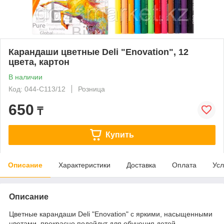
Карандаши цветные Deli "Enovation", 12
цвета, картон
В наличии
Код: 044-C113/12
Розница
650
₸
Купить
Описание
Характеристики
Доставка
Оплата
Усл
Описание
Цветные карандаши Deli "Enovation" с яркими, насыщенными
цветами, прекрасно подойдут для обучения детей