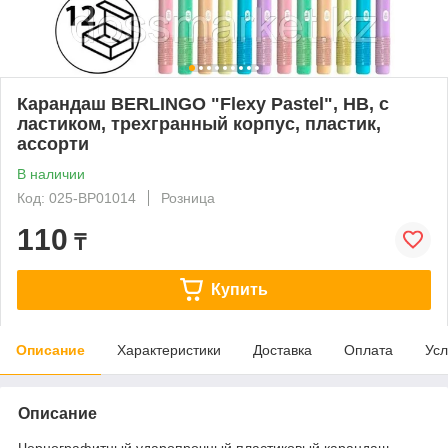
Карандаш BERLINGO "Flexy Pastel", НВ, с
ластиком, трехгранный корпус, пластик,
ассорти
В наличии
Код: 025-BP01014
Розница
110
₸
Купить
Описание
Характеристики
Доставка
Оплата
Усл
Описание
Чернографитный ударопрочный пластиковый карандаш