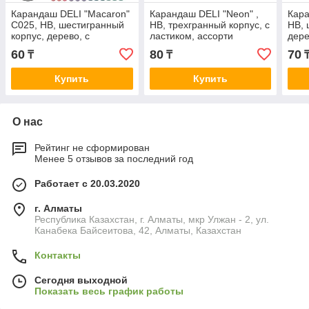
Карандаш DELI "Macaron"
Карандаш DELI "Neon" ,
Кара
С025, НВ, шестигранный
HВ, трехгранный корпус, с
НВ, 
корпус, дерево, с
ластиком, ассорти
дере
ластиком, ассорти
желт
60
80
70
₸
₸
ассо
Купить
Купить
О нас
Рейтинг не сформирован
Менее 5 отзывов за последний год
Работает с 20.03.2020
г. Алматы
Республика Казахстан, г. Алматы, мкр Улжан - 2, ул.
Канабека Байсеитова, 42, Алматы, Казахстан
Контакты
Сегодня выходной
Показать весь график работы