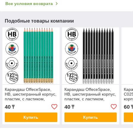
Все условия возврата
Подобные товары компании
Карандаш OffeceSpace,
Карандаш OffeceSpace,
Кара
НВ, шестигранный корпус,
НВ, шестигранный корпус,
С025
пластик, с ластиком,
пластик, с ластиком,
корп
зеленый
черный
ласт
40
40
60
₸
₸
Купить
Купить