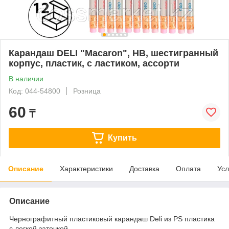
Карандаш DELI "Macaron", НВ, шестигранный
корпус, пластик, с ластиком, ассорти
В наличии
Код: 044-54800
Розница
60
₸
Купить
Описание
Характеристики
Доставка
Оплата
Усл
Описание
Чернографитный пластиковый карандаш Deli из PS пластика
с легкой заточкой