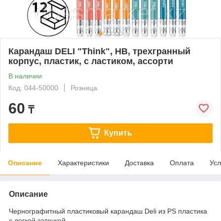
Карандаш DELI "Think", НВ, трехгранный
корпус, пластик, с ластиком, ассорти
В наличии
Код: 044-50000
Розница
60
₸
Купить
Описание
Характеристики
Доставка
Оплата
Усл
Описание
Чернографитный пластиковый карандаш Deli из PS пластика
с легкой заточкой