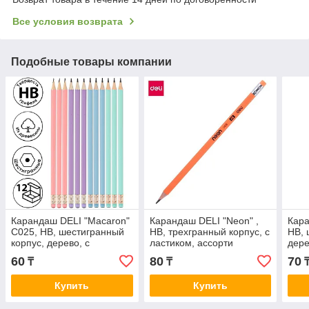
Все условия возврата
Подобные товары компании
Карандаш DELI "Macaron"
Карандаш DELI "Neon" ,
Кара
С025, НВ, шестигранный
HВ, трехгранный корпус, с
НВ, 
корпус, дерево, с
ластиком, ассорти
дере
ластиком, ассорти
желт
60
80
70
₸
₸
ассо
Купить
Купить