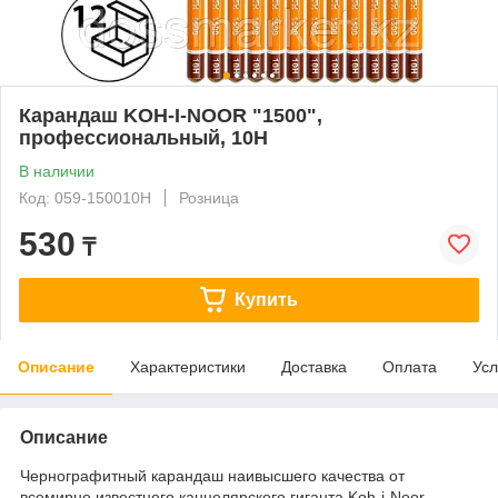
Карандаш KOH-I-NOOR "1500",
профессиональный, 10Н
В наличии
Код: 059-150010Н
Розница
530
₸
Купить
Описание
Характеристики
Доставка
Оплата
Усл
Описание
Чернографитный карандаш наивысшего качества от
всемирно известного канцелярского гиганта Koh-i-Noor