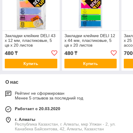
Закладки клейкие DELI 43
Закладки клейкие DELI 12
Закл
х 12 мм, пластиковые, 5
х 44 мм, пластиковые, 5
х 25
цв х 20 листов
цв х 20 листов
ассо
480
480
700
₸
₸
Купить
Купить
О нас
Рейтинг не сформирован
Менее 5 отзывов за последний год
Работает с 20.03.2020
г. Алматы
Республика Казахстан, г. Алматы, мкр Улжан - 2, ул.
Канабека Байсеитова, 42, Алматы, Казахстан