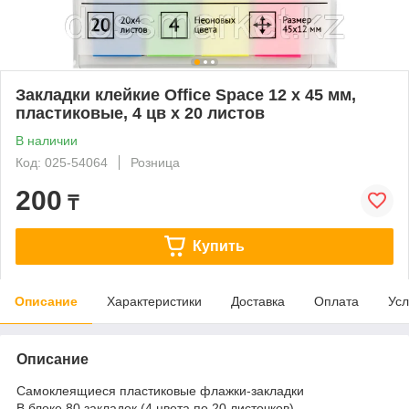
Закладки клейкие Office Space 12 х 45 мм,
пластиковые, 4 цв х 20 листов
В наличии
Код: 025-54064
Розница
200
₸
Купить
Описание
Характеристики
Доставка
Оплата
Усл
Описание
Самоклеящиеся пластиковые флажки-закладки
В блоке 80 закладок (4 цвета по 20 листочков)