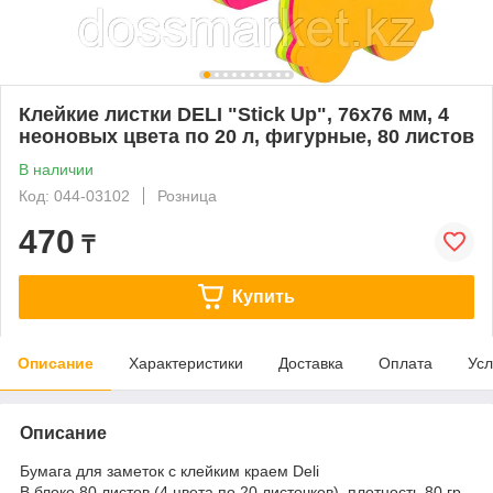
Клейкие листки DELI "Stick Up", 76х76 мм, 4
неоновых цвета по 20 л, фигурные, 80 листов
В наличии
Код: 044-03102
Розница
470
₸
Купить
Описание
Характеристики
Доставка
Оплата
Усл
Описание
Бумага для заметок с клейким краем Deli
В блоке 80 листов (4 цвета по 20 листочков), плотность 80 гр