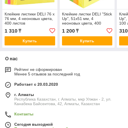
Клейкие листики DELI 76 х
Клейкие листки DELI "Stick
Клей
76 мм, 4 неоновых цвета,
Up", 51х51 мм, 4
Up",
400 листов
неоновых цвета, 400
100 
листов
1 310
1 200
310
₸
₸
Купить
Купить
О нас
Рейтинг не сформирован
Менее 5 отзывов за последний год
Работает с 20.03.2020
г. Алматы
Республика Казахстан, г. Алматы, мкр Улжан - 2, ул.
Канабека Байсеитова, 42, Алматы, Казахстан
Контакты
Сегодня выходной