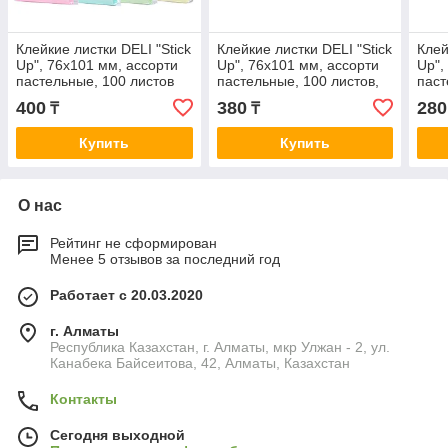
Клейкие листки DELI "Stick
Клейкие листки DELI "Stick
Клей
Up", 76х101 мм, ассорти
Up", 76х101 мм, ассорти
Up",
пастельные, 100 листов
пастельные, 100 листов,
паст
пленка
евр
400
380
280
₸
₸
Купить
Купить
О нас
Рейтинг не сформирован
Менее 5 отзывов за последний год
Работает с 20.03.2020
г. Алматы
Республика Казахстан, г. Алматы, мкр Улжан - 2, ул.
Канабека Байсеитова, 42, Алматы, Казахстан
Контакты
Сегодня выходной