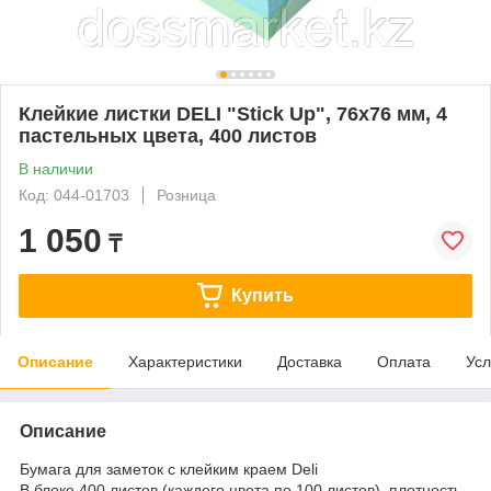
Клейкие листки DELI "Stick Up", 76х76 мм, 4
пастельных цвета, 400 листов
В наличии
Код: 044-01703
Розница
1 050
₸
Купить
Описание
Характеристики
Доставка
Оплата
Усл
Описание
Бумага для заметок с клейким краем Deli
В блоке 400 листов (каждого цвета по 100 листов), плотность