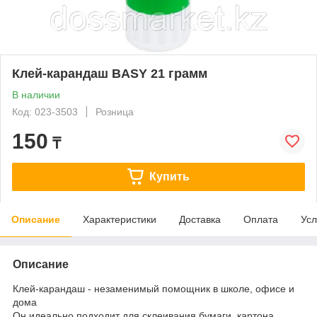
Клей-карандаш BASY 21 грамм
В наличии
Код: 023-3503
Розница
150
₸
Купить
Описание
Характеристики
Доставка
Оплата
Усл
Описание
Клей-карандаш - незаменимый помощник в школе, офисе и
дома
Он идеально подходит для склеивания бумаги, картона,