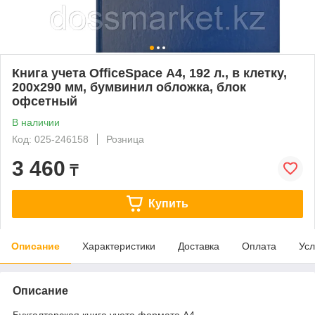
Книга учета OfficeSpace А4, 192 л., в клетку,
200х290 мм, бумвинил обложка, блок
офсетный
В наличии
Код: 025-246158
Розница
3 460
₸
Купить
Описание
Характеристики
Доставка
Оплата
Усл
Описание
Бухгалтерская книга учета формата А4