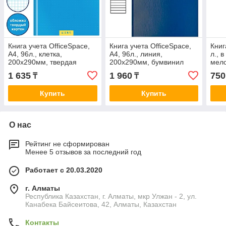
Книга учета OfficeSpace,
Книга учета OfficeSpace,
Книг
А4, 96л., клетка,
А4, 96л., линия,
л., 
200х290мм, твердая
200х290мм, бумвинил
мело
обложка, блок газетный
обложка, блок офсетный
офс
1 635
1 960
750
₸
₸
Купить
Купить
О нас
Рейтинг не сформирован
Менее 5 отзывов за последний год
Работает с 20.03.2020
г. Алматы
Республика Казахстан, г. Алматы, мкр Улжан - 2, ул.
Канабека Байсеитова, 42, Алматы, Казахстан
Контакты