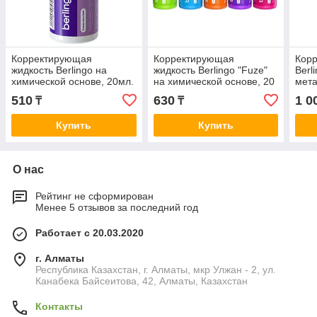
Корректирующая
Корректирующая
Кор
жидкость Berlingo на
жидкость Berlingo "Fuze"
Berl
химической основе, 20мл.
на химической основе, 20
мет
мл.
нако
510
630
1 0
₸
₸
Купить
Купить
О нас
Рейтинг не сформирован
Менее 5 отзывов за последний год
Работает с 20.03.2020
г. Алматы
Республика Казахстан, г. Алматы, мкр Улжан - 2, ул.
Канабека Байсеитова, 42, Алматы, Казахстан
Контакты