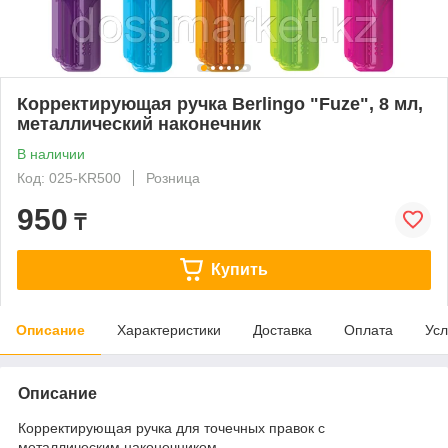
Корректирующая ручка Berlingo "Fuze", 8 мл,
металлический наконечник
В наличии
Код: 025-KR500
Розница
950
₸
Купить
Описание
Характеристики
Доставка
Оплата
Усл
Описание
Корректирующая ручка для точечных правок с
металлическим наконечником