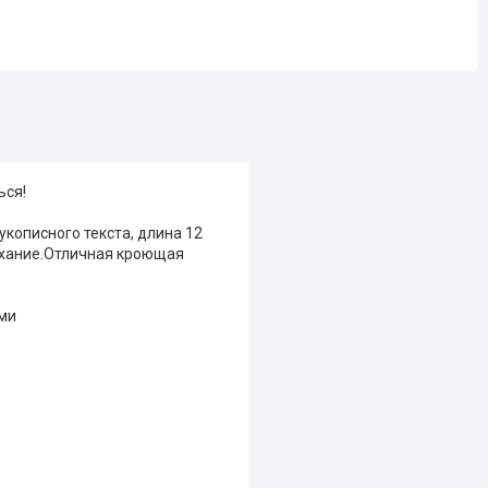
ься!
кописного текста, длина 12
ыхание.Отличная кроющая
ьми