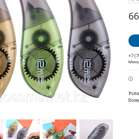
66
+7 (
Мене
воз