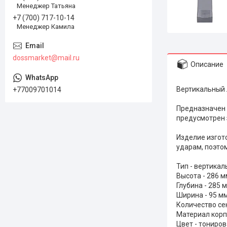
Менеджер Татьяна
+7 (700) 717-10-14
Менеджер Камила
dossmarket@mail.ru
Описание
Вертикальный 
+77009701014
Предназначен 
предусмотрен 
Изделие изгот
ударам, поэто
Тип - вертика
Высота - 286 м
Глубина - 285 
Ширина - 95 м
Количество сек
Материал корп
Цвет - тониро