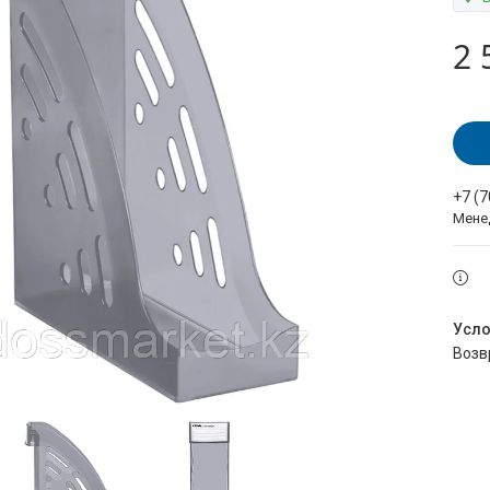
2 
+7 (
Мене
воз