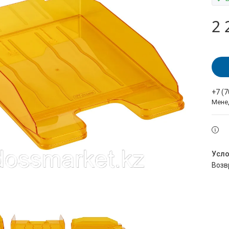
2 
+7 (
Мене
воз