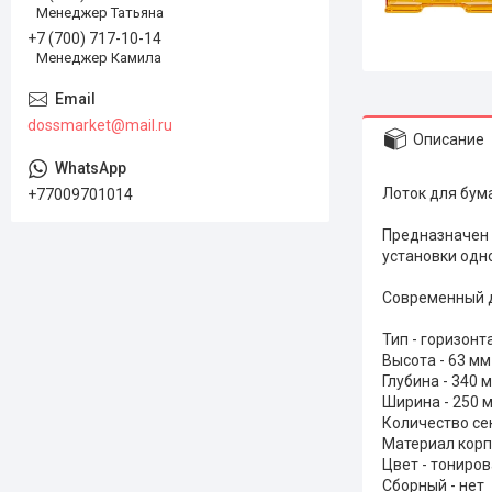
Менеджер Татьяна
+7 (700) 717-10-14
Менеджер Камила
dossmarket@mail.ru
Описание
Лоток для бум
+77009701014
Предназначен 
установки одно
Современный д
Тип - горизон
Высота - 63 мм
Глубина - 340 
Ширина - 250 
Количество сек
Материал корп
Цвет - тониров
Сборный - нет