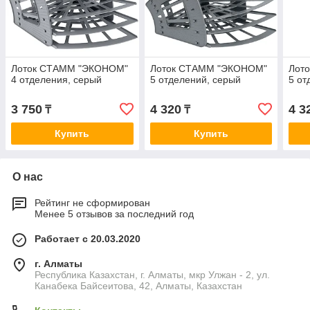
Лоток СТАММ "ЭКОНОМ"
Лоток СТАММ "ЭКОНОМ"
Лот
4 отделения, серый
5 отделений, серый
5 от
3 750
4 320
4 3
₸
₸
Купить
Купить
О нас
Рейтинг не сформирован
Менее 5 отзывов за последний год
Работает с 20.03.2020
г. Алматы
Республика Казахстан, г. Алматы, мкр Улжан - 2, ул.
Канабека Байсеитова, 42, Алматы, Казахстан