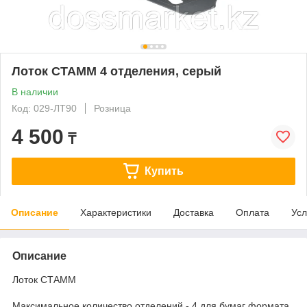
Лоток СТАММ 4 отделения, серый
В наличии
Код: 029-ЛТ90
Розница
4 500
₸
Купить
Описание
Характеристики
Доставка
Оплата
Усл
Описание
Лоток СТАММ
Максимальное количество отделений - 4 для бумаг формата