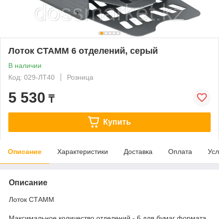
Лоток СТАММ 6 отделений, серый
В наличии
Код: 029-ЛТ40
Розница
5 530
₸
Купить
Описание
Характеристики
Доставка
Оплата
Усл
Описание
Лоток СТАММ
Максимальное количество отделений - 6 для бумаг формата