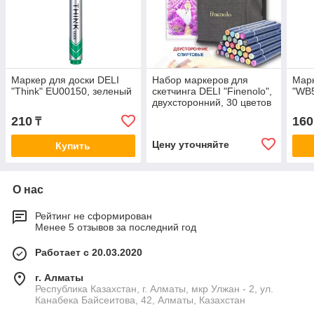
Маркер для доски DELI
Набор маркеров для
Марк
"Think" EU00150, зеленый
скетчинга DELI "Finenolo",
"WB
двухсторонний, 30 цветов
210
160
₸
Цену уточняйте
Купить
О нас
Рейтинг не сформирован
Менее 5 отзывов за последний год
Работает с 20.03.2020
г. Алматы
Республика Казахстан, г. Алматы, мкр Улжан - 2, ул.
Канабека Байсеитова, 42, Алматы, Казахстан