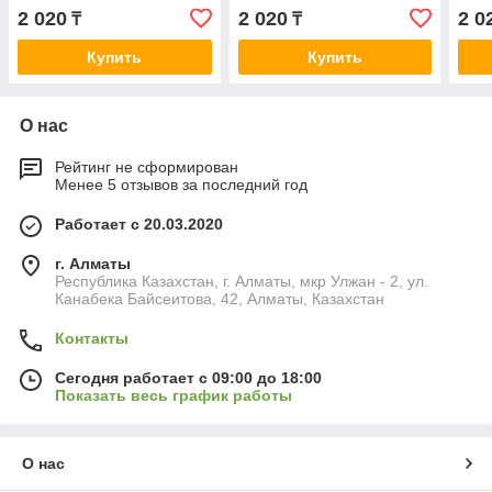
быстросохнующая основа
быстросохнующая основа
быс
2 020
2 020
2 0
₸
₸
, голубой, 1шт/уп
, зелёный, 1шт/уп
, чё
Купить
Купить
О нас
Рейтинг не сформирован
Менее 5 отзывов за последний год
Работает с 20.03.2020
г. Алматы
Республика Казахстан, г. Алматы, мкр Улжан - 2, ул.
Канабека Байсеитова, 42, Алматы, Казахстан
Контакты
Сегодня работает с 09:00 до 18:00
Показать весь график работы
О нас