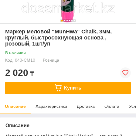
Маркер меловой "MunHwa" Chalk, 3мм,
круглый, быстросохнующая основа ,
розовый, 1шт/уп
В наличии
Код: 040-СМ10
Розница
2 020
₸
Купить
Описание
Характеристики
Доставка
Оплата
Усл
Описание
Меловой маркер от MunHwa "Chalk Marker" — это лучший