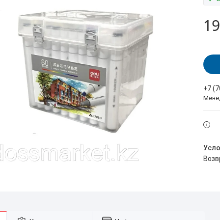
19
+7 (
Мене
воз